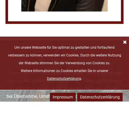
Um unsere Webseite für Sie optimal zu gestalten und fortlaufend
verbessern zu können, verwenden wir Cookies. Durch die weitere Nutzung
der Webseite stimmen Sie der Verwendung von Cookies zu.
Weitere Informationen zu Cookies erhalten Sie in unserer
Unsere Kanzlei bietet einen speziellen Service für unsere
Datenschutzerklärung
.
Mandanten im Heilberufebereich an. Dieser umfasst eine
ausführliche Beratung bei geplanten Niederlassungen,
bei Übernahme, Umstrukturierung oder Veräußerung einer
Impressum
Datenschutzerklärung
Praxis.
Sprechen Sie uns an